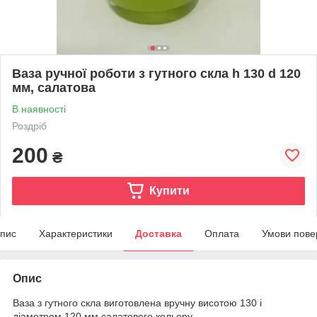
Ваза ручної роботи з гутного скла h 130 d 120
мм, салатова
В наявності
Роздріб
200
₴
Купити
пис
Характеристики
Доставка
Оплата
Умови пове
Опис
Ваза з гутного скла виготовлена вручну висотою 130 і
діаметром 120 мм салатового кольору.