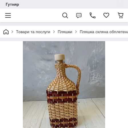
Гутняр
Товари та послуги
Пляшки
Пляшка скляна обплетена