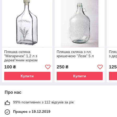
Пляшка скляна
Пляшка скляна з пл.
Пляш
"Магаричок" 1,2 л з
кришечкою "Лоза" 5 л
з де
дерев"яним корком
100
250
125
₴
₴
Купити
Купити
Про нас
99% позитивних з 112 відгуків за рік
Працює з 19.12.2019