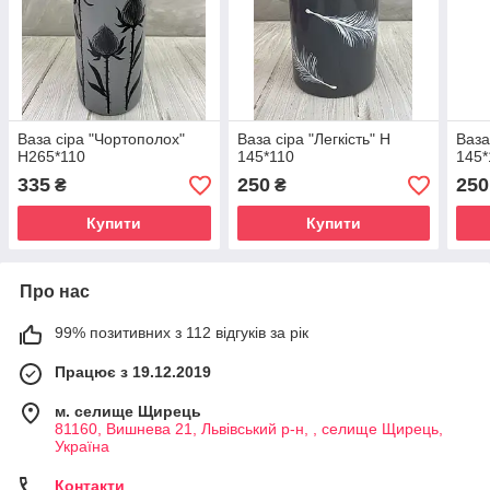
Ваза сіра "Чортополох"
Ваза сіра "Легкість" Н
Ваза
Н265*110
145*110
145*
335
250
250
₴
₴
Купити
Купити
Про нас
99% позитивних з 112 відгуків за рік
Працює з 19.12.2019
м. селище Щирець
81160, Вишнева 21, Львівський р-н, , селище Щирець,
Україна
Контакти