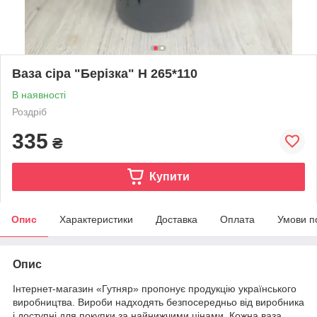
Ваза сіра "Берізка" Н 265*110
В наявності
Роздріб
335
₴
Купити
Опис
Характеристики
Доставка
Оплата
Умови п
Опис
Інтернет-магазин «Гутняр» пропонує продукцію українського
виробництва. Вироби надходять безпосередньо від виробника
і доступні для покупки за найнижчими цінами. Кожна ваза