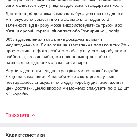
виготовляється вручну, відповідає всім стандартам якості.
Для того щоб доставка замовлень була дешевшою для вас,
ми пакуємо їх самостійно і максимально надійно. В
залежності від виробу може використовуватись трьох- або
п'яти шаровий картон, пінопласт або "пупиришка", папір.
98% відправлених замовлень доїжджає цілими і
неушкодженими. Якщо ж ваше замовлення попало в тих 2% -
просто скиньте фото розбитого або тріснутого виробу нам в
вайбер - і, на ваш вибір, ми повернемо гроші або як
найшвидше відправимо вам новий виріб.
Вартість доставки - згідно з розцінками поштової служби.
Якщо ви замовляєте 4 вироби +- схожого розміру - ми
постараємось спакувати їх в одну коробку для зменшення
ціни доставки. Деякі вироби ми можемо спакувати по 8,12 шт
в 1 коробку.
Приховати
Характеристики