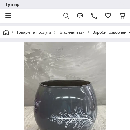
Гутняр
Товари та послуги
Класичні вази
Вироби, оздоблені 