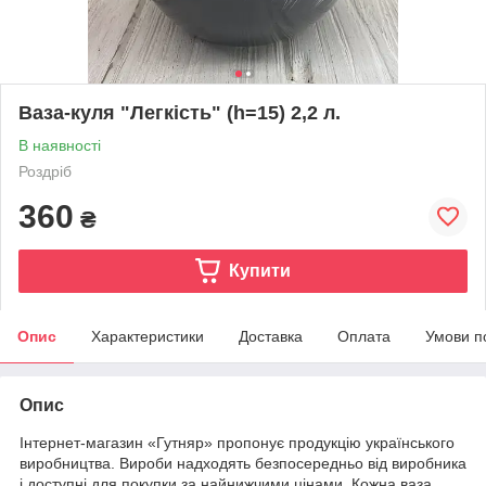
Ваза-куля "Легкість" (h=15) 2,2 л.
В наявності
Роздріб
360
₴
Купити
Опис
Характеристики
Доставка
Оплата
Умови п
Опис
Інтернет-магазин «Гутняр» пропонує продукцію українського
виробництва. Вироби надходять безпосередньо від виробника
і доступні для покупки за найнижчими цінами. Кожна ваза