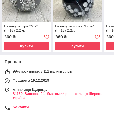
Ваза-куля сіра "Мія"
Ваза-куля чорна "Бохо"
Ваза
(h=15) 2,2 л.
(h=15) 2,2л.
(h=1
360
360
360
₴
₴
Купити
Купити
Про нас
99% позитивних з 112 відгуків за рік
Працює з 19.12.2019
м. селище Щирець
81160, Вишнева 21, Львівський р-н, , селище Щирець,
Україна
Контакти