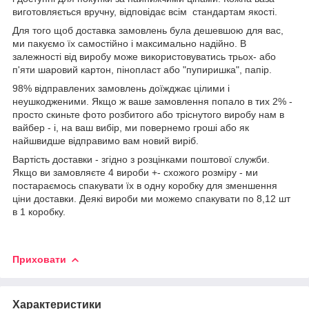
виготовляється вручну, відповідає всім стандартам якості.
Для того щоб доставка замовлень була дешевшою для вас,
ми пакуємо їх самостійно і максимально надійно. В
залежності від виробу може використовуватись трьох- або
п'яти шаровий картон, пінопласт або "пупиришка", папір.
98% відправлених замовлень доїжджає цілими і
неушкодженими. Якщо ж ваше замовлення попало в тих 2% -
просто скиньте фото розбитого або тріснутого виробу нам в
вайбер - і, на ваш вибір, ми повернемо гроші або як
найшвидше відправимо вам новий виріб.
Вартість доставки - згідно з розцінками поштової служби.
Якщо ви замовляєте 4 вироби +- схожого розміру - ми
постараємось спакувати їх в одну коробку для зменшення
ціни доставки. Деякі вироби ми можемо спакувати по 8,12 шт
в 1 коробку.
Приховати
Характеристики