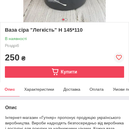
Ваза сіра "Легкість" Н 145*110
В наявності
Роздріб
250
₴
Купити
Опис
Характеристики
Доставка
Оплата
Умови п
Опис
Інтернет-магазин «Гутняр» пропонує продукцію українського
виробництва. Вироби надходять безпосередньо від виробника
і доступні для покупки за найнижчими цінами. Кожна ваза