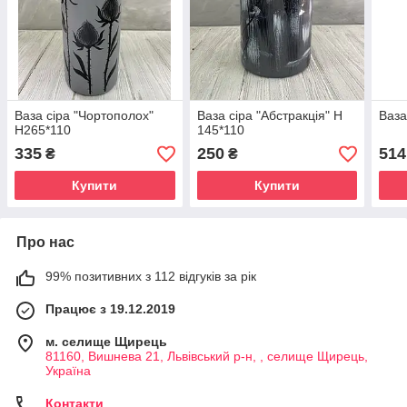
Ваза сіра "Чортополох"
Ваза сіра "Абстракція" Н
Ваза
Н265*110
145*110
335
250
514
₴
₴
Купити
Купити
Про нас
99% позитивних з 112 відгуків за рік
Працює з 19.12.2019
м. селище Щирець
81160, Вишнева 21, Львівський р-н, , селище Щирець,
Україна
Контакти