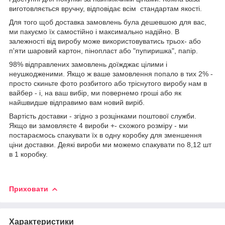
виготовляється вручну, відповідає всім стандартам якості.
Для того щоб доставка замовлень була дешевшою для вас,
ми пакуємо їх самостійно і максимально надійно. В
залежності від виробу може використовуватись трьох- або
п'яти шаровий картон, пінопласт або "пупиришка", папір.
98% відправлених замовлень доїжджає цілими і
неушкодженими. Якщо ж ваше замовлення попало в тих 2% -
просто скиньте фото розбитого або тріснутого виробу нам в
вайбер - і, на ваш вибір, ми повернемо гроші або як
найшвидше відправимо вам новий виріб.
Вартість доставки - згідно з розцінками поштової служби.
Якщо ви замовляєте 4 вироби +- схожого розміру - ми
постараємось спакувати їх в одну коробку для зменшення
ціни доставки. Деякі вироби ми можемо спакувати по 8,12 шт
в 1 коробку.
Приховати
Характеристики