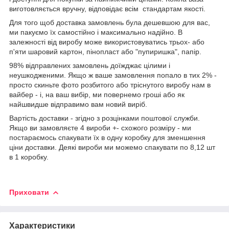
виготовляється вручну, відповідає всім стандартам якості.
Для того щоб доставка замовлень була дешевшою для вас,
ми пакуємо їх самостійно і максимально надійно. В
залежності від виробу може використовуватись трьох- або
п'яти шаровий картон, пінопласт або "пупиришка", папір.
98% відправлених замовлень доїжджає цілими і
неушкодженими. Якщо ж ваше замовлення попало в тих 2% -
просто скиньте фото розбитого або тріснутого виробу нам в
вайбер - і, на ваш вибір, ми повернемо гроші або як
найшвидше відправимо вам новий виріб.
Вартість доставки - згідно з розцінками поштової служби.
Якщо ви замовляєте 4 вироби +- схожого розміру - ми
постараємось спакувати їх в одну коробку для зменшення
ціни доставки. Деякі вироби ми можемо спакувати по 8,12 шт
в 1 коробку.
Приховати
Характеристики