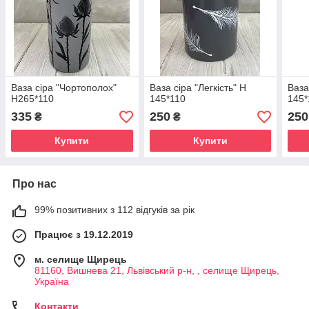
Ваза сіра "Чортополох"
Ваза сіра "Легкість" Н
Ваза
Н265*110
145*110
145*
335
250
250
₴
₴
Купити
Купити
Про нас
99% позитивних з 112 відгуків за рік
Працює з 19.12.2019
м. селище Щирець
81160, Вишнева 21, Львівський р-н, , селище Щирець,
Україна
Контакти