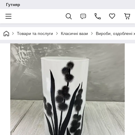
Гутняр
Товари та послуги
Класичні вази
Вироби, оздоблені 