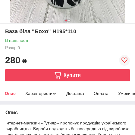
Ваза біла "Бохо" Н195*110
В наявності
Роздріб
280
₴
Купити
Опис
Характеристики
Доставка
Оплата
Умови п
Опис
Інтернет-магазин «Гутняр» пропонує продукцію українського
виробництва. Вироби надходять безпосередньо від виробника
і доступні для покупки за найнижчими цінами. Кожна ваза