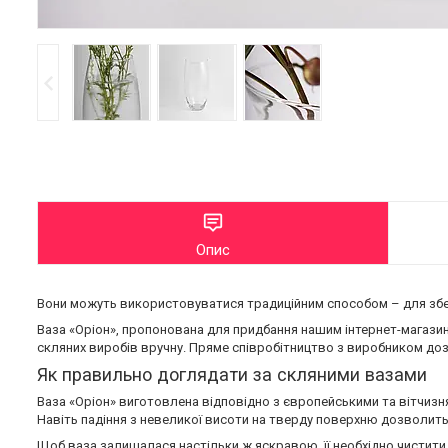
Опис
Вони можуть використовуватися традиційним способом – для збере
Ваза «Оріон», пропонована для придбання нашим інтернет-магазин
скляних виробів вручну. Пряме співробітництво з виробником доз
Як правильно доглядати за скляними вазами
Ваза «Оріон» виготовлена відповідно з європейськими та вітчизн
Навіть падіння з невеликої висоти на тверду поверхню дозволить
Щоб ваза залишалася настільки ж яскравою, її необхідно чистити.