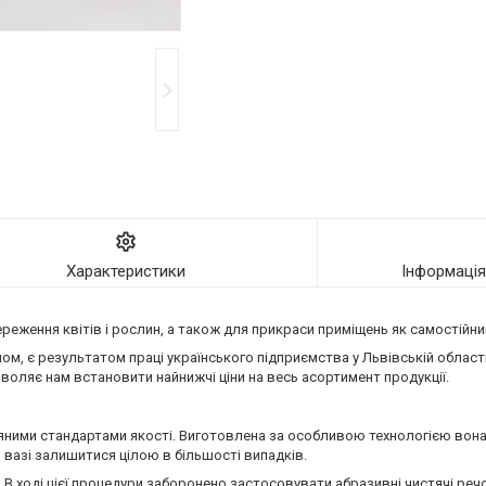
Характеристики
Інформаці
ження квітів і рослин, а також для прикраси приміщень як самостійний
ом, є результатом праці українського підприємства у Львівській облас
воляє нам встановити найнижчі ціни на весь асортимент продукції.
яними стандартами якості. Виготовлена за особливою технологією вона 
 вазі залишитися цілою в більшості випадків.
 В ході цієї процедури заборонено застосовувати абразивні чистячі речо