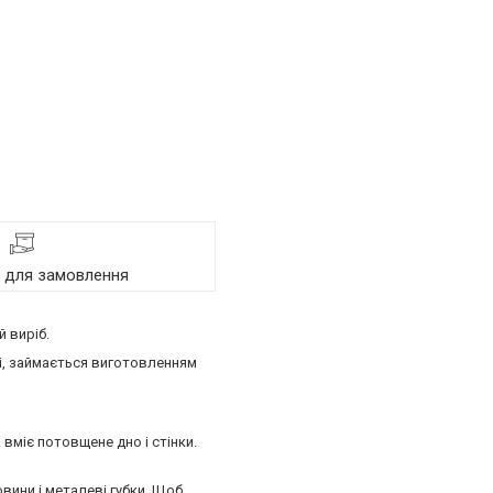
я для замовлення
 виріб.
ті, займається виготовленням
вміє потовщене дно і стінки.
вини і металеві губки. Щоб